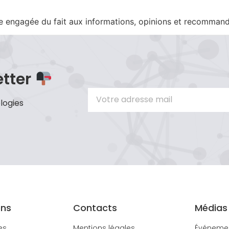
e engagée du fait aux informations, opinions et recommanda
etter
logies
ons
Contacts
Médias
es
Mentions légales
Événeme